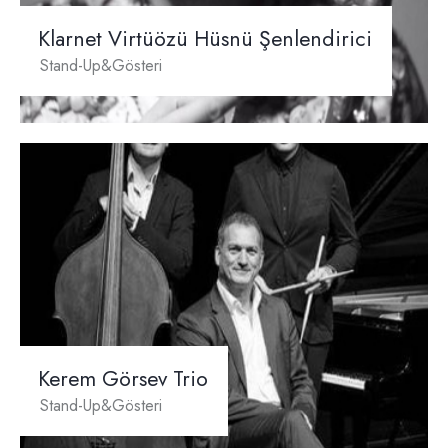
Klarnet Virtüözü Hüsnü Şenlendirici
Stand-Up&Gösteri
Kerem Görsev Trio
Stand-Up&Gösteri