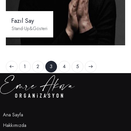
Fazıl Say
Stand-Up&Gösteri
1
2
3
>
4
5
Ana Sayfa
Hakkımızda