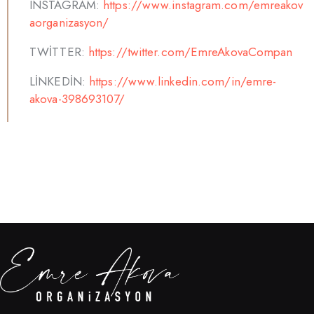
INSTAGRAM:
https://www.instagram.com/emreakov
aorganizasyon/
TWİTTER:
https://twitter.com/EmreAkovaCompan
LİNKEDİN:
https://www.linkedin.com/in/emre-
akova-398693107/