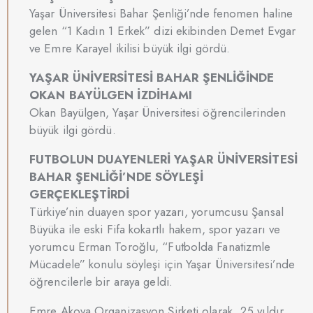
Yaşar Üniversitesi Bahar Şenliği’nde fenomen haline
gelen “1 Kadın 1 Erkek” dizi ekibinden Demet Evgar
ve Emre Karayel ikilisi büyük ilgi gördü.
YAŞAR ÜNİVERSİTESİ BAHAR ŞENLİĞİNDE
OKAN BAYÜLGEN İZDİHAMI
Okan Bayülgen, Yaşar Üniversitesi öğrencilerinden
büyük ilgi gördü.
FUTBOLUN DUAYENLERİ YAŞAR ÜNİVERSİTESİ
BAHAR ŞENLİĞİ’NDE SÖYLEŞİ
GERÇEKLEŞTİRDİ
Türkiye’nin duayen spor yazarı, yorumcusu Şansal
Büyüka ile eski Fifa kokartlı hakem, spor yazarı ve
yorumcu Erman Toroğlu, “Futbolda Fanatizmle
Mücadele” konulu söyleşi için Yaşar Üniversitesi’nde
öğrencilerle bir araya geldi.
Emre Akova Organizasyon Şirketi olarak, 25 yıldır