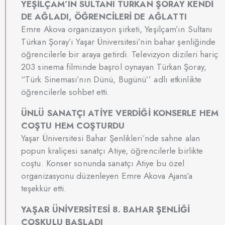
YEŞİLÇAM’IN SULTANI TÜRKAN ŞORAY KENDİ
DE AĞLADI, ÖĞRENCİLERİ DE AĞLATTI
Emre Akova organizasyon şirketi, Yeşilçam’ın Sultanı
Türkan Şoray’ı Yaşar Üniversitesi’nin bahar şenliğinde
öğrencilerle bir araya getirdi. Televizyon dizileri hariç
203 sinema filminde başrol oynayan Türkan Şoray,
“Türk Sineması’nın Dünü, Bugünü’’ adlı etkinlikte
öğrencilerle sohbet etti.
ÜNLÜ SANATÇI ATİYE VERDİĞİ KONSERLE HEM
COŞTU HEM COŞTURDU
Yaşar Üniversitesi Bahar Şenlikleri’nde sahne alan
popun kraliçesi sanatçı Atiye, öğrencilerle birlikte
coştu. Konser sonunda sanatçı Atiye bu özel
organizasyonu düzenleyen Emre Akova Ajans’a
teşekkür etti.
YAŞAR ÜNİVERSİTESİ 8. BAHAR ŞENLİĞİ
COŞKULU BAŞLADI