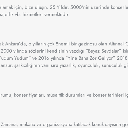
lamak için, bize ulaşın. 25 Yıldır, 5000’nin üzerinde konserler
jerlik vb. hizmetleri vermektedir.
k Ankara’da, o yılların çok önemli bir gazinosu olan Altınnal 
ı. 2000 yılında sözlerini kendisinin yazdığı “Beyaz Sevdalar”
Yudum Yudum” ve 2016 yılında “Yine Bana Zor Geliyor” 2018 yı
ur, şarkıcılığının yanı sıra yazarlık, oyunculuk, sunuculuk gibi
rumu, konser fiyatları, müsaittik durumları ve konser tarihleri iç
. Zamana, mekâna ve organizasyona katılacak konuk sayısına gör