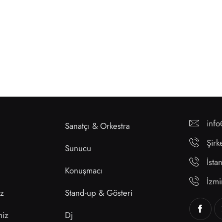
inf
Sanatçı & Orkestra
Şirk
Sunucu
İst
Konuşmacı
İzm
ız
Stand-up & Gösteri
miz
Dj