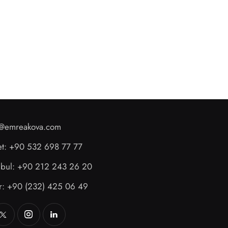
o@emreakova.com
et: +90 532 698 77 77
anbul: +90 212 243 26 20
ir: +90 (232) 425 06 49