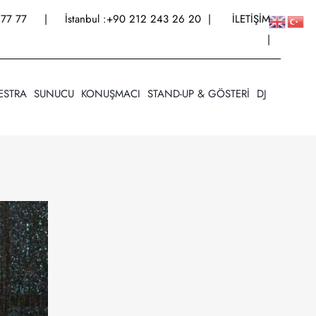
77 77
| İstanbul :
+90 212 243 26 20
|
İLETİŞİM
|
ESTRA
SUNUCU
KONUŞMACI
STAND-UP & GÖSTERİ
DJ