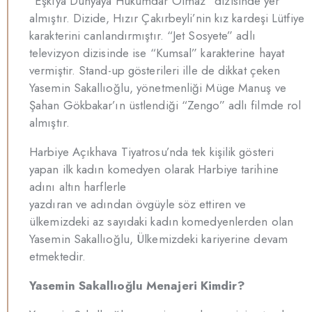
“Eşkıya Dünyaya Hükümdar Olmaz” dizisinde yer
almıştır. Dizide, Hızır Çakırbeyli’nin kız kardeşi Lütfiye
karakterini canlandırmıştır. “Jet Sosyete” adlı
televizyon dizisinde ise “Kumsal” karakterine hayat
vermiştir. Stand-up gösterileri ille de dikkat çeken
Yasemin Sakallıoğlu, yönetmenliği Müge Manuş ve
Şahan Gökbakar’ın üstlendiği “Zengo” adlı filmde rol
almıştır.
Harbiye Açıkhava Tiyatrosu’nda tek kişilik gösteri
yapan ilk kadın komedyen olarak Harbiye tarihine
adını altın harflerle
yazdıran ve adından övgüyle söz ettiren ve
ülkemizdeki az sayıdaki kadın komedyenlerden olan
Yasemin Sakallıoğlu, Ülkemizdeki kariyerine devam
etmektedir.
Yasemin Sakallıoğlu Menajeri Kimdir?