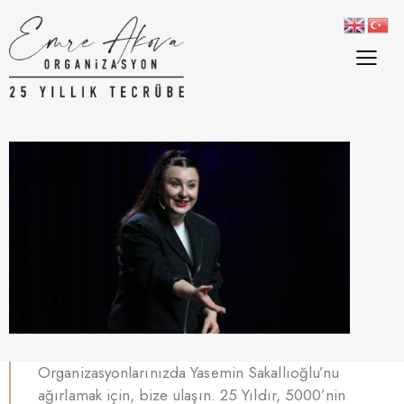
Organizasyonlarınızda Yasemin Sakallıoğlu’nu
ağırlamak için, bize ulaşın. 25 Yıldır, 5000’nin