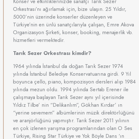
Konser ve etkinliklerinizde sanatçı Tarık Sezer
Orkestrası’nı ağırlamak için, bize ulaşın. 25 Yıldır,
5000’nin üzerinde konserler düzenleyen ve
Türkiye’nin en ünlü sanatçılarıyla çalışan, Emre Akova
Organizasyon Şirketi, konser, booking, menajerlik vb.
hizmetleri vermektedir.
Tarık Sezer Orkestrası kimdir?
1964 yılında İstanbul da doğan Tarık Sezer 1974
yılında İstanbul Belediye Konservatuarına girdi. 9 Yıl
boyunca çello, piano, kompozisyon dersleri alıp 1984
yılında mezun oldu. 1994 yılında Sertab Erener ile
çalışmaya başlayan Tarık Sezer aynı yıl içerisinde
Yıldız Tilbe’ nin “Delikanlım”, Gökhan Kırdar’ ın
“yerine sevemem” albümlerinin müzik direktörlüğünü
ve aranjörlüğünü yapmıştır. Tarık Sezer 2011 yılının
en çok izlenen yarışma programlarından olan O Ses
Türkiye, Rising Star Türkiye ve Yok Böyle Dans ‘ın