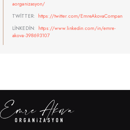
aorganizasyon/
TWİTTER:
https://twitter.com/EmreAkovaCompan
LİNKEDİN:
https://www.linkedin.com/in/emre-
akova-398693107