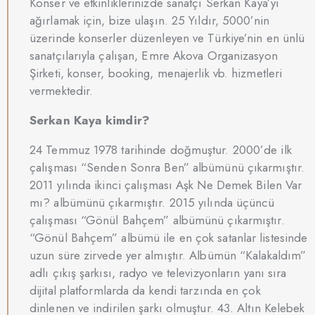
Konser ve etkinliklerinizde sanatçı Serkan Kaya’yı
ağırlamak için, bize ulaşın. 25 Yıldır, 5000’nin
üzerinde konserler düzenleyen ve Türkiye’nin en ünlü
sanatçılarıyla çalışan, Emre Akova Organizasyon
Şirketi, konser, booking, menajerlik vb. hizmetleri
vermektedir.
Serkan Kaya kimdir?
24 Temmuz 1978 tarihinde doğmuştur. 2000’de ilk
çalışması “Senden Sonra Ben” albümünü çıkarmıştır.
2011 yılında ikinci çalışması Aşk Ne Demek Bilen Var
mı? albümünü çıkarmıştır. 2015 yılında üçüncü
çalışması “Gönül Bahçem” albümünü çıkarmıştır.
“Gönül Bahçem” albümü ile en çok satanlar listesinde
uzun süre zirvede yer almıştır. Albümün “Kalakaldım”
adlı çıkış şarkısı, radyo ve televizyonların yanı sıra
dijital platformlarda da kendi tarzında en çok
dinlenen ve indirilen şarkı olmuştur. 43. Altın Kelebek