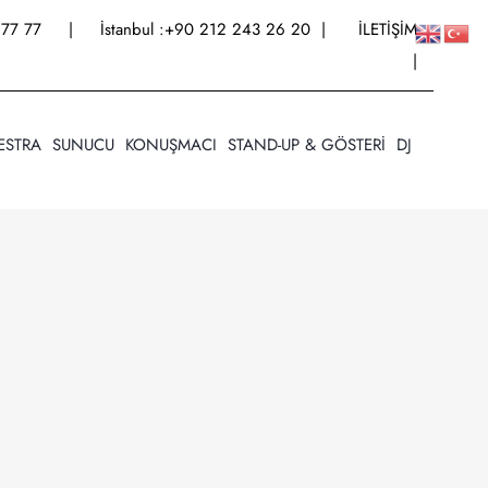
77 77
| İstanbul :
+90 212 243 26 20
|
İLETİŞİM
|
ESTRA
SUNUCU
KONUŞMACI
STAND-UP & GÖSTERİ
DJ