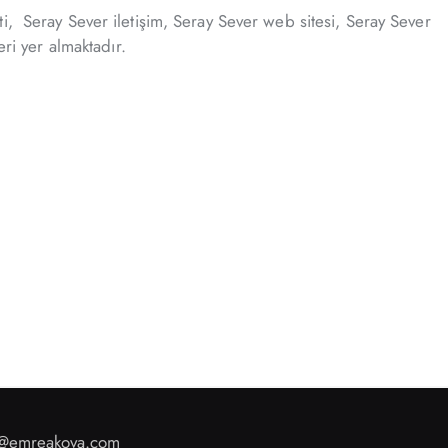
i, Seray Sever iletişim, Seray Sever web sitesi, Seray Sever
ri yer almaktadır.
o@emreakova.com