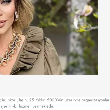
in, bize ulaşın. 25 Yıldır, 5000’nin üzerinde organizasyonlar
jerlik vb. hizmeti vermektedir.