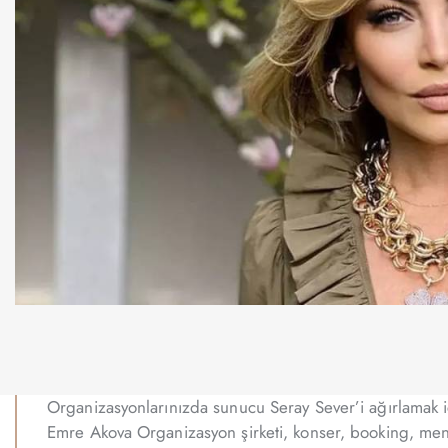
Organizasyonlarınızda sunucu Seray Sever’i ağırlamak iç
Emre Akova Organizasyon şirketi, konser, booking, mena