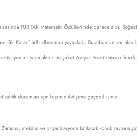
asında TÜBİTAK Matematik Ödülleri’nde derece aldı. Boğaziçi Ü
Yeni Bir Karar” adlı albümünü yayımladı. Bu albümde yer alan İçi
odüksiyonları yapmakta olan şirket Zodyak Prodüksiyon’u kurdu.
üsaittik durumları için bizimle iletişime geçebilirsiniz.
 Zamana, mekâna ve organizasyona katılacak konuk sayısına göre