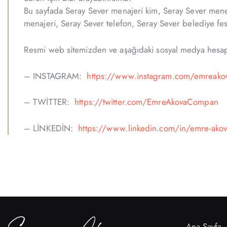
Bu sayfada Seray Sever menajeri kim, Seray Sever meneje
menajeri, Seray Sever telefon, Seray Sever belediye fest
Resmi web sitemizden ve aşağıdaki sosyal medya hesapla
– INSTAGRAM:
https://www.instagram.com/emreako
– TWİTTER:
https://twitter.com/EmreAkovaCompan
– LİNKEDİN:
https://www.linkedin.com/in/emre-ako
Ana Sayfa