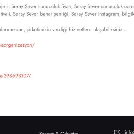
ri, Seray Sever sunuculuk fiyatı, Seray Sever sunuculuk ücret
ivali, Seray Sever bahar şenliği, Seray Sever instagram, bilgile
rımızdan, şirketimizin verdiği hizmetlere ulaşabilirsiniz…
vaorganizasyon/
va-398693107/
inf
Sanatçı & Orkestra