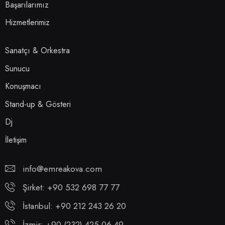
Başarılarımız
Hizmetlerimiz
Sanatçı & Orkestra
Sunucu
Konuşmacı
Stand-up & Gösteri
Dj
İletişim
info@emreakova.com
Şirket: +90 532 698 77 77
İstanbul: +90 212 243 26 20
İzmir: +90 (232) 425 06 49