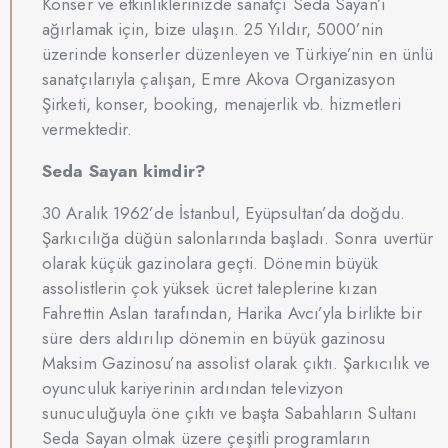
Konser ve etkinliklerinizde sanatçı Seda Sayan’ı
ağırlamak için, bize ulaşın. 25 Yıldır, 5000’nin
üzerinde konserler düzenleyen ve Türkiye’nin en ünlü
sanatçılarıyla çalışan, Emre Akova Organizasyon
Şirketi, konser, booking, menajerlik vb. hizmetleri
vermektedir.
Seda Sayan kimdir?
30 Aralık 1962’de İstanbul, Eyüpsultan’da doğdu.
Şarkıcılığa düğün salonlarında başladı. Sonra uvertür
olarak küçük gazinolara geçti. Dönemin büyük
assolistlerin çok yüksek ücret taleplerine kızan
Fahrettin Aslan tarafından, Harika Avcı’yla birlikte bir
süre ders aldırılıp dönemin en büyük gazinosu
Maksim Gazinosu’na assolist olarak çıktı. Şarkıcılık ve
oyunculuk kariyerinin ardından televizyon
sunuculuğuyla öne çıktı ve başta Sabahların Sultanı
Seda Sayan olmak üzere çeşitli programların