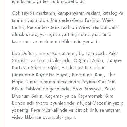
için kullandığı tek Türk model oldu.
Çok sayıda markanın, kampanyanın reklam, katalog ve
tanıtım yüzü oldu. Mercedes-Benz Fashion Week
Berlin, Mercedes-Benz Fashion Week İstanbul dahil
olmak üzere, yurt içi ve yurt dışında sayısız ünlü
tasarımcı ve markanın defilesinde yer aldı.
Lise Defteri, Emret Komutanım, Üç Tatlı Cadı, Arka
Sokaklar ve Tepe dizilerinde; O Şimdi Asker, Dünyayı
Kurtaran Adamın Oğlu, A Life Lost In Colours
(Renklerde Kaybolan Hayat), Bloodline (Kan), The
Hope (Umut) sinema filmlerinde; Payidar:Gazi’nin
Büyük Tablosu belgeselinde; Eros Pansiyon, Sakın
Diyorum Sakın, Kaçamak ya da Kaçamamak, Sıra
Bende adlı tiyatro oyunlarında; Müjdat Gezen’in yazıp
yönettiği Pera Müzikali’nde ve birçok ünlü sanatçının
video klibinde oyunculuk yaptı.