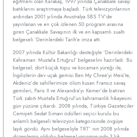
eğitmeni olan Karakaş, 1997 yılında Çanakkale savaşı
batıklarını araştırmaya başladı. Türk televizyonlarının
ardından 2001 yılında Avustralya SBS TV’de
yayınlanan ve en çok izlenen 50 program arasına
giren Çanakkale Savaşının ilk ve en kapsamlı sualtı
belgeseli ‘Derinlerdeki Tarih’e imza attı.
2007 yılında Kültür Bakanlığı desteğiyle ‘Derinlerdeki
Kahraman: Mustafa Ertuğrul’ belgeselini hazırladı. Bu
belgesel; dört küçük topu ve kocaman yüreği ile,
İngilizlerin dev uçak gemisi Ben My Chree’yi Meis’te,
Akdeniz’de sahillerimize ölüm kusan Fransız savaş
gemileri, Paris II ve Alexandra’yı Kemer’de batıran
Türk zabiti Mustafa Ertuğrul’un kahramanlık hikayesini
gün yüzüne çıkardı. 2008 yılında, Türkiye Gazeteciler
Cemiyeti Sedat Simavi ödülleri seçici kurulu bu
anlamlı belgeseli televizyon kategorisinde övgüye
layık gördü. Aynı belgeseliyle TRT’ nin 2008 yılında
düzenlemiş olduğu belgesel yarınmaşında 3.lük