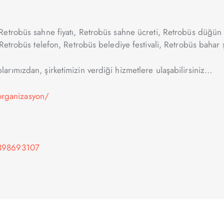
etrobüs sahne fiyatı, Retrobüs sahne ücreti, Retrobüs düğün f
etrobüs telefon, Retrobüs belediye festivali, Retrobüs bahar şe
rımızdan, şirketimizin verdiği hizmetlere ulaşabilirsiniz…
rganizasyon/
-398693107