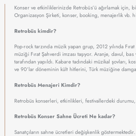
Konser ve etkinliklerinizde Retrobüs’ü ağırlamak için, b
Organizasyon Şirketi, konser, booking, menajerlik vb. h
Retrobüs kimdir?
Pop-rock tarzında müzik yapan grup, 2012 yılında Fırat Ş
müziği Fırat Şahverdi imzası taşıyor. Aranje, davul, bas 
tarafından yapıldı. Kabare tadındaki müzikal şovları, k
ve 90’lar döneminin kült hitlerini, Türk müziğine damgas
Retrobüs Menajeri Kimdir?
Retrobüs konserleri, etkinlikleri, festivallerdeki durumu, 
Retrobüs Konser Sahne Ücreti Ne kadar?
Sanatçıların sahne ücretleri değişkenlik göstermektedir