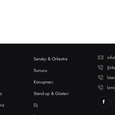
inf
Sanatçı & Orkestra
Şirk
Sunucu
İst
Konuşmacı
İzm
ız
Stand-up & Gösteri
miz
Dj