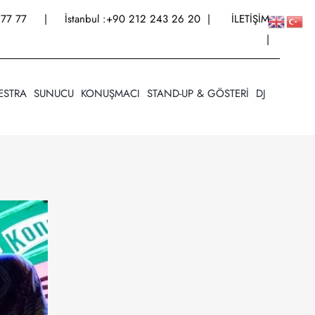
77 77
| İstanbul :
+90 212 243 26 20
|
İLETİŞİM
|
ESTRA
SUNUCU
KONUŞMACI
STAND-UP & GÖSTERİ
DJ