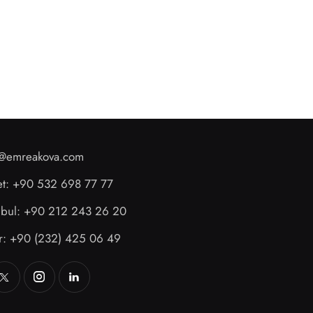
o@emreakova.com
et: +90 532 698 77 77
anbul: +90 212 243 26 20
ir: +90 (232) 425 06 49