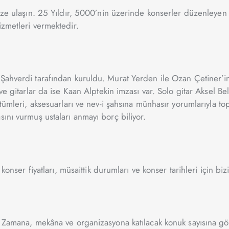
ize ulaşın. 25 Yıldır, 5000’nin üzerinde konserler düzenleyen 
izmetleri vermektedir.
ahverdi tarafından kuruldu. Murat Yerden ile Ozan Çetiner’in k
ve gitarlar da ise Kaan Alptekin imzası var. Solo gitar Aksel Be
ostümleri, aksesuarları ve nev-i şahsına münhasır yorumlarıyla 
ını vurmuş ustaları anmayı borç biliyor.
konser fiyatları, müsaittik durumları ve konser tarihleri için biz
. Zamana, mekâna ve organizasyona katılacak konuk sayısına gör