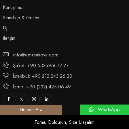
Konuşmacı
Stand-up & Gösteri
Dj
İletişim
info@emreakova.com
Şirket: +90 532 698 77 77
İstanbul: +90 212 243 26 20
İzmir: +90 (232) 425 06 49
WhatsApp
Hemen Ara
Formu Doldurun, Size Ulaşalım
© 2025 Emre Akova. Tüm Hakları Saklıdır.