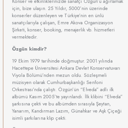
Konser ve etkinliklerinizde sanatçı Özgün’ü ağırlamak
için, bize ulaşın. 25 Yıldır, 5000’nin üzerinde
konserler düzenleyen ve Türkiye’nin en ünlü
sanatçılarıyla çalışan, Emre Akova Organizasyon
Şirketi, konser, booking, menajerlik vb. hizmetleri
vermektedir.
Özgün kimdir?
19 Ekim 1979 tarihinde doğmuştur. 2001 yılında
Hacettepe Üniversitesi Ankara Devlet Konservatuvarı
Viyola Bölümü’nden mezun oldu. Sözleşmeli
müzisyen olarak Cumhurbaşkanlığı Senfoni
Orkestrası’nda çalıştı. Özgün’ün “Elveda” adlı ilk
albümü Kasım 2005’te yayınlandı. İlk klibini “Elveda”
şarkısına çekti ve bu albümden sırasıyla Şeytan,
Yanarım, Kandırman Lazım, Günahkar ve Aşk Çiçeği
isimli şarkılarına klip çekti.