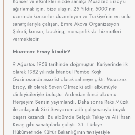
Konser ve etkinliklerinizde sanatçı Muazzez Ersoy’u
ağırlamak için, bize ulaşın. 25 Yıldır, 5000’nin
üzerinde konserler düzenleyen ve Türkiye’nin en ünlü
sanatçılarıyla çalışan, Emre Akova Organizasyon
Şirketi, konser, booking, menajerlik vb. hizmetleri
vermektedir.
Muazzez Ersoy kimdir?
9 Ağustos 1958 tarihinde doğmuştur. Kariyerinde ilk
olarak 1982 yılında İstanbul Pembe Köşk
Gazinosunda assolist olarak sahneye çıktı. Muazzez
Ersoy, ilk olarak Seven Olmaz ki adlı albümüyle
dinleyicileriyle buluştu. Ardından ikinci albümü
Herşeyim Sensin yayımlandı. Daha sonra Raks Müzik
ile anlaşarak Sizi Seviyorum adlı çalışmasıyla büyük
başarı kazandı. Bu albümde Selçuk Tekay ve Ali İhsan
Kısaç gibi sanatçılarla çalıştı. 33. Türkiye
Hükûmetinde Kültür Bakanlığının tavsiyesiyle