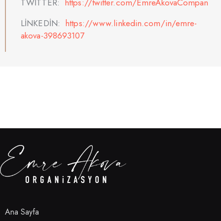
TWİTTER:
https://twitter.com/EmreAkovaCompan
LİNKEDİN:
https://www.linkedin.com/in/emre-
akova-398693107
Ana Sayfa