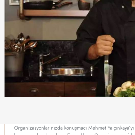
Organizasyonlarınızda konuşmacı Mehmet Yalçınkaya’yı a