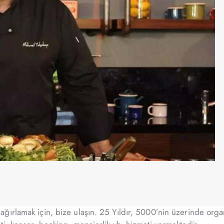
ğırlamak için, bize ulaşın. 25 Yıldır, 5000’nin üzerinde orga