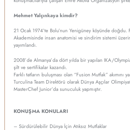
konuşmacılarıyla çalışan Emre Akova Organizasyon şirket
Mehmet Yalçınkaya kimdir?
21 Ocak 1974’te Bolu’nun Yenigüney köyünde doğdu. Fra
Akademisinde insan anatomisi ve sindirim sistemi üzeri
yayımlandı.
2008’de Almanya’da dört yılda bir yapılan IKA/Olympiade
şilt ve sertifikalar kazandı.
Farklı tatların buluşması olan “Fusion Mutfak” akımını 
Turculina Team Direktörü olarak Dünya Aşçılar Olimpiyat
MasterChef Junior’da sunuculuk yapmıştır.
KONUŞMA KONULARI
– Sürdürülebilir Dünya İçin Atıksız Mutfaklar