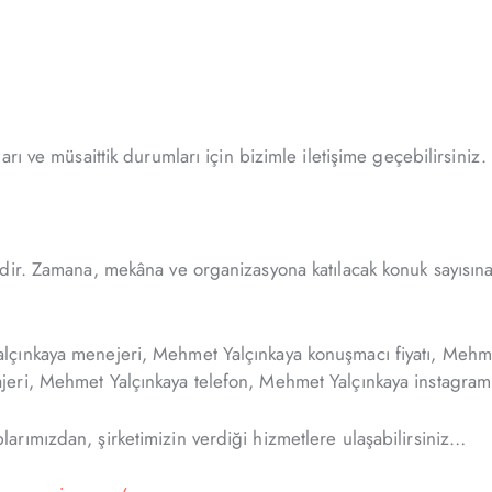
ı ve müsaittik durumları için bizimle iletişime geçebilirsiniz.
ir. Zamana, mekâna ve organizasyona katılacak konuk sayısına 
çınkaya menejeri, Mehmet Yalçınkaya konuşmacı fiyatı, Mehmet
ri, Mehmet Yalçınkaya telefon, Mehmet Yalçınkaya instagram, b
rımızdan, şirketimizin verdiği hizmetlere ulaşabilirsiniz…