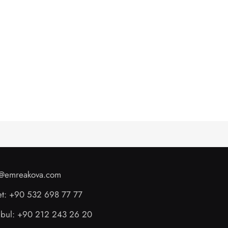
o@emreakova.com
et: +90 532 698 77 77
anbul: +90 212 243 26 20