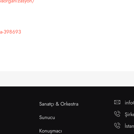
vaorganizasyon/
va-398693
inf
Sanatçı & Orkestra
Şirk
Sunucu
İst
Konuşmacı