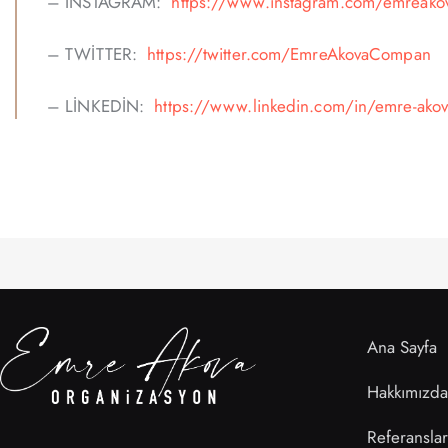
– INSTAGRAM:
https://www.instagram.com/emreako
– TWİTTER:
https://twitter.com/EmreAkovaCompan
– LİNKEDİN:
https://www.linkedin.com/in/emre-ako
Ana Sayfa
Hakkımızda
Referanslar