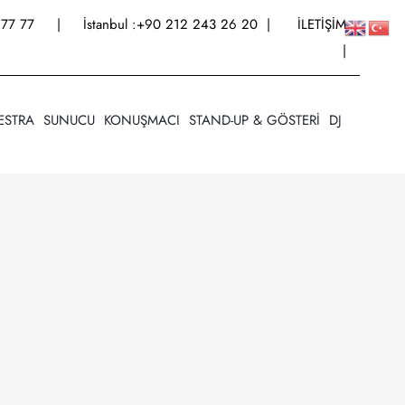
77 77
| İstanbul :
+90 212 243 26 20
|
İLETİŞİM
|
ESTRA
SUNUCU
KONUŞMACI
STAND-UP & GÖSTERİ
DJ