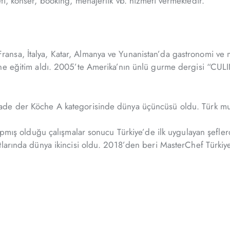
i, konser, booking, menajerlik vb. hizmeti vermektedir.
nsa, İtalya, Katar, Almanya ve Yunanistan’da gastronomi ve m
ne eğitim aldı. 2005’te Amerika’nın ünlü gurme dergisi “CULI
 der Köche A kategorisinde dünya üçüncüsü oldu. Türk mutfağı 
yapmış olduğu çalışmalar sonucu Türkiye’de ilk uygulayan şefle
larında dünya ikincisi oldu. 2018’den beri MasterChef Türkiye