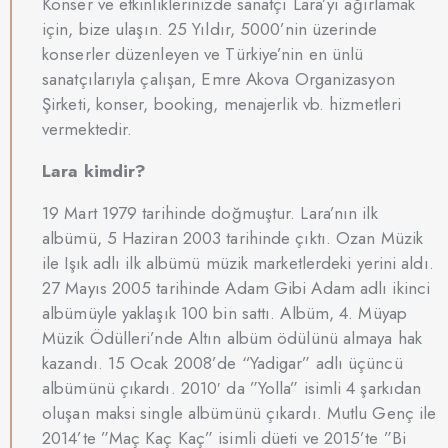
Konser ve etkinliklerinizde sanatçı Lara’yı ağırlamak
için, bize ulaşın. 25 Yıldır, 5000’nin üzerinde
konserler düzenleyen ve Türkiye’nin en ünlü
sanatçılarıyla çalışan, Emre Akova Organizasyon
Şirketi, konser, booking, menajerlik vb. hizmetleri
vermektedir.
Lara kimdir?
19 Mart 1979 tarihinde doğmuştur. Lara’nın ilk
albümü, 5 Haziran 2003 tarihinde çıktı. Ozan Müzik
ile Işık adlı ilk albümü müzik marketlerdeki yerini aldı.
27 Mayıs 2005 tarihinde Adam Gibi Adam adlı ikinci
albümüyle yaklaşık 100 bin sattı. Albüm, 4. Müyap
Müzik Ödülleri’nde Altın albüm ödülünü almaya hak
kazandı. 15 Ocak 2008’de “Yadigar” adlı üçüncü
albümünü çıkardı. 2010′ da ”Yolla” isimli 4 şarkıdan
oluşan maksi single albümünü çıkardı. Mutlu Genç ile
2014’te ”Maç Kaç Kaç” isimli düeti ve 2015’te ”Bi