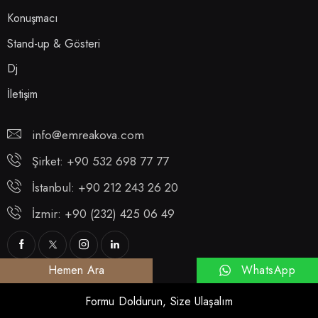
Konuşmacı
Stand-up & Gösteri
Dj
İletişim
info@emreakova.com
Şirket: +90 532 698 77 77
İstanbul: +90 212 243 26 20
İzmir: +90 (232) 425 06 49
WhatsApp
Hemen Ara
Formu Doldurun, Size Ulaşalım
© 2025 Emre Akova. Tüm Hakları Saklıdır.