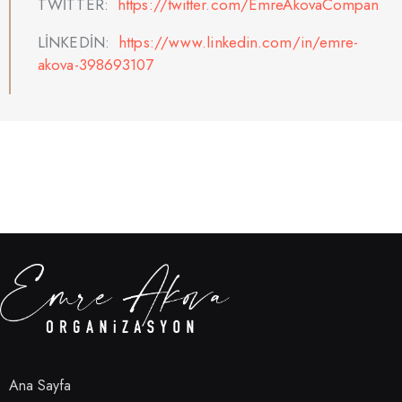
TWİTTER:
https://twitter.com/EmreAkovaCompan
LİNKEDİN:
https://www.linkedin.com/in/emre-
akova-398693107
Ana Sayfa