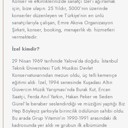
Konser ve etkinliklerinizde sanatçı İzel’i ağırlamak
için, bize ulaşın. 25 Yıldır, 5000’nin üzerinde
konserler düzenleyen ve Türkiye’nin en ünlü
sanatçılarıyla çalışan, Emre Akova Organizasyon
Şirketi, konser, booking, menajerlik vb. hizmetleri
vermektedir.
İzel kimdir?
29 Nisan 1969 tarihinde Yalova’da doğdu. İstanbul
Teknik Üniversitesi Türk Musikisi Devlet
Konservatuvarından mezun oldu, üç telli kemençe
eğitimi aldı. İzel, 1994 senesinde Kuşadası Altın
Güvercin Müzik Yarışması’nda Burak Kut, Ercan
Saatçi, Ferda Anıl Yarkın, Hakan Peker ve Seden
Gürel’le beraber seslendirdiği ve müziğini yaptığı Biz
Hep Böyleyiz şarksıyla birincilik ödülünün sahibi oldu.
Bu arada Grup Vitamin’in 1990-1991 arasındaki ilk
kadrosunda yer aldı ve grubun ilk albümünde