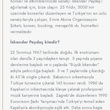
Konser ve etkinliklerinizde sanatçı İskender Paydaş’ı
ağırlamak için, bize ulaşın. 25 Yıldır, 5000’nin
üzerinde konserler düzenleyen ve Türkiye’nin en ünlü
sanatçılarıyla çalışan, Emre Akova Organizasyon
Şirketi, konser, booking, menajerlik vb. hizmetleri
vermektedir.
İskender Paydaş kimdir?
22 Temmuz 1967 tarihinde doğdu. İlk enstrümanı
olan davulla 3 yaşındayken tanıştı. 5 yaşında piyano
derslerine başladı ve o yaşlarda “Büyük İskender”
adıyla şarkıcılığa başladı. 5 ve 7 yaşlarında çıkardığı
iki 45’lik single çıkardı. Babasının orkestrasıyla
Türkiye turnesine çıkarak 145 konser verdi. 1986’da
Kayahan’ın orkestrasında klavye çalarak profesyonel
müzik kariyerine başladı. Zagreb’de düzenlenen 1990
Eurovision Şarkı Yarışması’nda Türkiye’yi temsil eden
Kayahan’a akordiyonuyla eşlik etti. Daha sonra başta