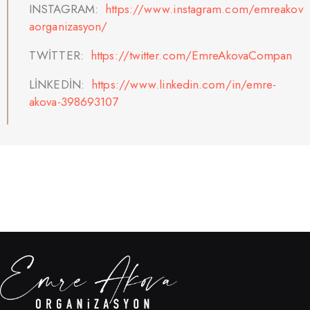
INSTAGRAM:
https://www.instagram.com/emreakov
aorganizasyon/
TWİTTER:
https://twitter.com/EmreAkovaCompan
LİNKEDİN:
https://www.linkedin.com/in/emre-
akova-398693107