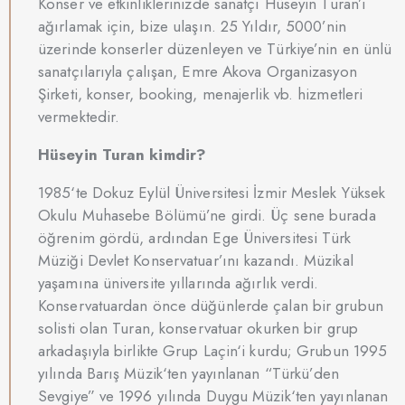
Konser ve etkinliklerinizde sanatçı Hüseyin Turan’ı
ağırlamak için, bize ulaşın. 25 Yıldır, 5000’nin
üzerinde konserler düzenleyen ve Türkiye’nin en ünlü
sanatçılarıyla çalışan, Emre Akova Organizasyon
Şirketi, konser, booking, menajerlik vb. hizmetleri
vermektedir.
Hüseyin Turan kimdir?
1985‘te Dokuz Eylül Üniversitesi İzmir Meslek Yüksek
Okulu Muhasebe Bölümü’ne girdi. Üç sene burada
öğrenim gördü, ardından Ege Üniversitesi Türk
Müziği Devlet Konservatuar’ını kazandı. Müzikal
yaşamına üniversite yıllarında ağırlık verdi.
Konservatuardan önce düğünlerde çalan bir grubun
solisti olan Turan, konservatuar okurken bir grup
arkadaşıyla birlikte Grup Laçin‘i kurdu; Grubun 1995
yılında Barış Müzik‘ten yayınlanan “Türkü’den
Sevgiye” ve 1996 yılında Duygu Müzik‘ten yayınlanan