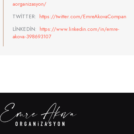
aorganizasyon/
TWİTTER:
https://twitter.com/EmreAkovaCompan
LİNKEDİN:
https://www.linkedin.com/in/emre-
akova-398693107