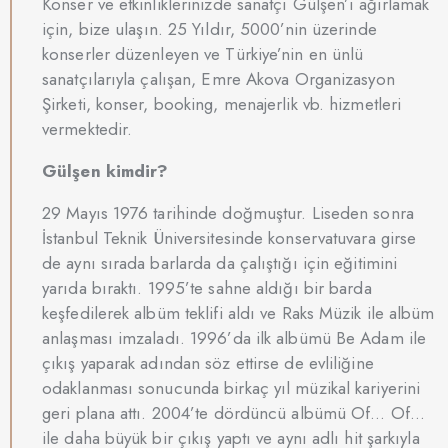
Konser ve etkinliklerinizde sanatçı Gülşen’i ağırlamak
için, bize ulaşın. 25 Yıldır, 5000’nin üzerinde
konserler düzenleyen ve Türkiye’nin en ünlü
sanatçılarıyla çalışan, Emre Akova Organizasyon
Şirketi, konser, booking, menajerlik vb. hizmetleri
vermektedir.
Gülşen kimdir?
29 Mayıs 1976 tarihinde doğmuştur. Liseden sonra
İstanbul Teknik Üniversitesinde konservatuvara girse
de aynı sırada barlarda da çalıştığı için eğitimini
yarıda bıraktı. 1995’te sahne aldığı bir barda
keşfedilerek albüm teklifi aldı ve Raks Müzik ile albüm
anlaşması imzaladı. 1996’da ilk albümü Be Adam ile
çıkış yaparak adından söz ettirse de evliliğine
odaklanması sonucunda birkaç yıl müzikal kariyerini
geri plana attı. 2004’te dördüncü albümü Of… Of…
ile daha büyük bir çıkış yaptı ve aynı adlı hit şarkıyla