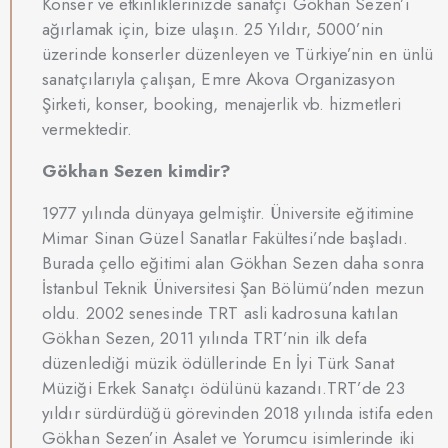
Konser ve etkinliklerinizde sanatçı Gökhan Sezen’i
ağırlamak için, bize ulaşın. 25 Yıldır, 5000’nin
üzerinde konserler düzenleyen ve Türkiye’nin en ünlü
sanatçılarıyla çalışan, Emre Akova Organizasyon
Şirketi, konser, booking, menajerlik vb. hizmetleri
vermektedir.
Gökhan Sezen kimdir?
1977 yılında dünyaya gelmiştir. Üniversite eğitimine
Mimar Sinan Güzel Sanatlar Fakültesi’nde başladı.
Burada çello eğitimi alan Gökhan Sezen daha sonra
İstanbul Teknik Üniversitesi Şan Bölümü’nden mezun
oldu. 2002 senesinde TRT asli kadrosuna katılan
Gökhan Sezen, 2011 yılında TRT’nin ilk defa
düzenlediği müzik ödüllerinde En İyi Türk Sanat
Müziği Erkek Sanatçı ödülünü kazandı.TRT’de 23
yıldır sürdürdüğü görevinden 2018 yılında istifa eden
Gökhan Sezen’in Asalet ve Yorumcu isimlerinde iki