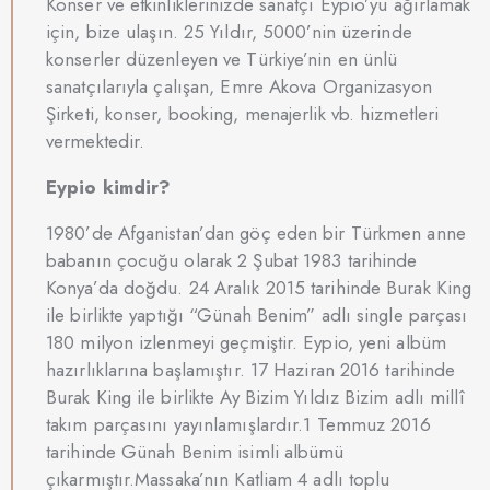
Konser ve etkinliklerinizde sanatçı Eypio’yu ağırlamak
için, bize ulaşın. 25 Yıldır, 5000’nin üzerinde
konserler düzenleyen ve Türkiye’nin en ünlü
sanatçılarıyla çalışan, Emre Akova Organizasyon
Şirketi, konser, booking, menajerlik vb. hizmetleri
vermektedir.
Eypio kimdir?
1980’de Afganistan’dan göç eden bir Türkmen anne
babanın çocuğu olarak 2 Şubat 1983 tarihinde
Konya’da doğdu. 24 Aralık 2015 tarihinde Burak King
ile birlikte yaptığı “Günah Benim” adlı single parçası
180 milyon izlenmeyi geçmiştir. Eypio, yeni albüm
hazırlıklarına başlamıştır. 17 Haziran 2016 tarihinde
Burak King ile birlikte Ay Bizim Yıldız Bizim adlı millî
takım parçasını yayınlamışlardır.1 Temmuz 2016
tarihinde Günah Benim isimli albümü
çıkarmıştır.Massaka’nın Katliam 4 adlı toplu