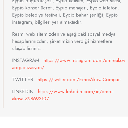
Eypio düğün kaşesi, Eypio iletişim, Eypio web sitesi,
Eypio konser ücreti, Eypio menajeri, Eypio telefon,
Eypio belediye festivali, Eypio bahar şenliği, Eypio
instagram, bilgileri yer almaktadır.
Resmi web sitemizden ve aşağıdaki sosyal medya
hesaplarımızdan, şirketimizin verdiği hizmetlere
ulaşabilirsiniz…
INSTAGRAM:
https://www.instagram.com/emreakov
aorganizasyon/
TWİTTER:
https://twitter.com/EmreAkovaCompan
LİNKEDİN:
https://www.linkedin.com/in/emre-
akova-398693107