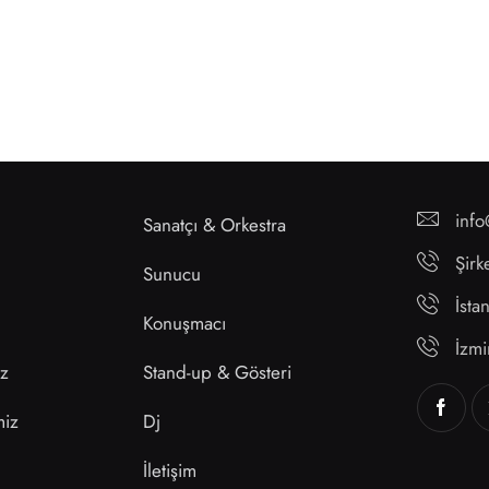
inf
Sanatçı & Orkestra
Şirk
Sunucu
İst
Konuşmacı
İzm
ız
Stand-up & Gösteri
miz
Dj
İletişim