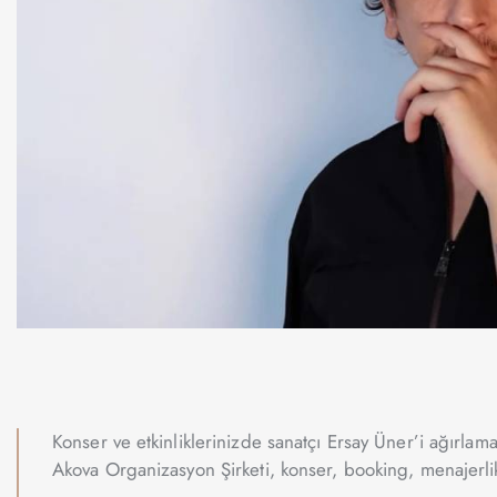
Konser ve etkinliklerinizde sanatçı Ersay Üner’i ağırlam
Akova Organizasyon Şirketi, konser, booking, menajerlik