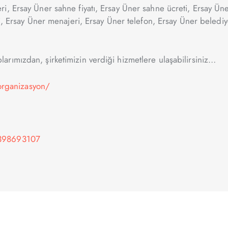
i, Ersay Üner sahne fiyatı, Ersay Üner sahne ücreti, Ersay Ün
i, Ersay Üner menajeri, Ersay Üner telefon, Ersay Üner belediy
rımızdan, şirketimizin verdiği hizmetlere ulaşabilirsiniz…
rganizasyon/
-398693107