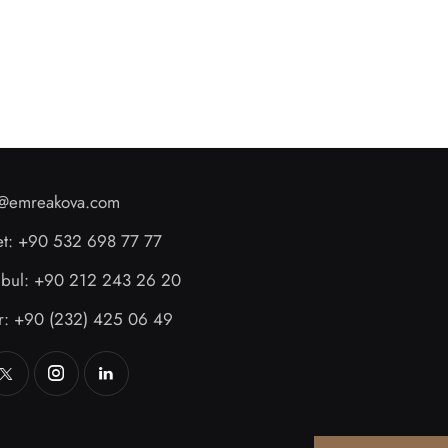
o@emreakova.com
et: +90 532 698 77 77
anbul: +90 212 243 26 20
ir: +90 (232) 425 06 49