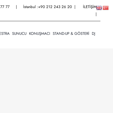
77 77
| İstanbul :
+90 212 243 26 20
|
İLETİŞİM
|
ESTRA
SUNUCU
KONUŞMACI
STAND-UP & GÖSTERİ
DJ