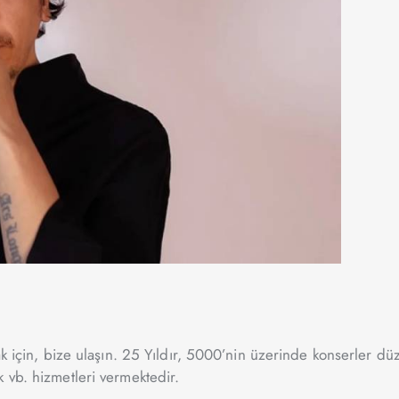
ak için, bize ulaşın. 25 Yıldır, 5000’nin üzerinde konserler dü
 vb. hizmetleri vermektedir.