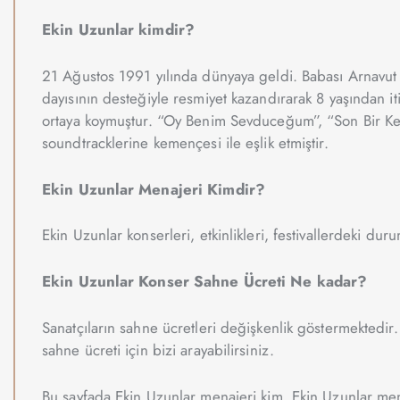
Ekin Uzunlar kimdir?
21 Ağustos 1991 yılında dünyaya geldi. Babası Arnavut g
dayısının desteğiyle resmiyet kazandırarak 8 yaşından 
ortaya koymuştur. “Oy Benim Sevduceğum”, “Son Bir Kez” g
soundtracklerine kemençesi ile eşlik etmiştir.
Ekin Uzunlar Menajeri Kimdir?
Ekin Uzunlar konserleri, etkinlikleri, festivallerdeki duru
Ekin Uzunlar Konser Sahne Ücreti Ne kadar?
Sanatçıların sahne ücretleri değişkenlik göstermektedir.
sahne ücreti için bizi arayabilirsiniz.
Bu sayfada Ekin Uzunlar menajeri kim, Ekin Uzunlar mene