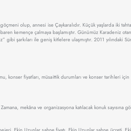
öçmeni olup, annesi ise Çaykaralıdır. Küçük yaşlarda iki tahta
itibaren kemençe çalmaya başlamıştır. Günümüz Karadeniz otanti
ibi şarkıları ile geniş kitlelere ulaşmıştır. 2011 yılındaki Süm
mu, konser fiyatları, müsaittik durumları ve konser tarihleri için
 Zamana, mekâna ve organizasyona katılacak konuk sayısına göre
jeri, Ekin Uzunlar sahne fiyatı, Ekin Uzunlar sahne ücreti, Ek