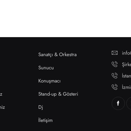
inf
Sanatçı & Orkestra
Şirk
Sunucu
İst
Konuşmacı
İzm
ız
Stand-up & Gösteri
miz
Dj
İletişim