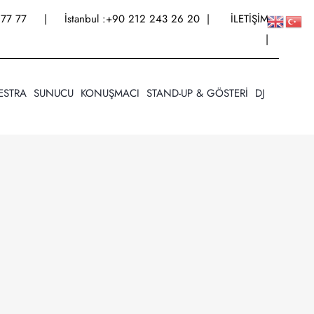
77 77
| İstanbul :
+90 212 243 26 20
|
İLETİŞİM
|
ESTRA
SUNUCU
KONUŞMACI
STAND-UP & GÖSTERİ
DJ