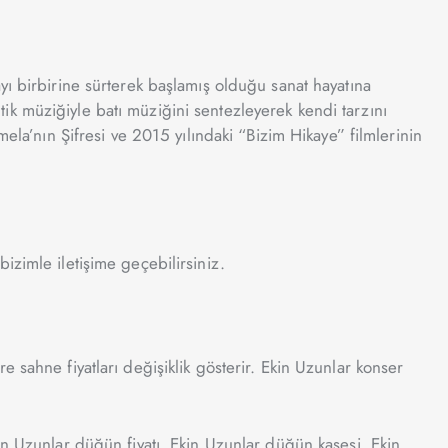
yı birbirine sürterek başlamış olduğu sanat hayatına
k müziğiyle batı müziğini sentezleyerek kendi tarzını
ela’nın Şifresi ve 2015 yılındaki “Bizim Hikaye” filmlerinin
 bizimle iletişime geçebilirsiniz.
 sahne fiyatları değişiklik gösterir. Ekin Uzunlar konser
in Uzunlar düğün fiyatı, Ekin Uzunlar düğün kaşesi, Ekin