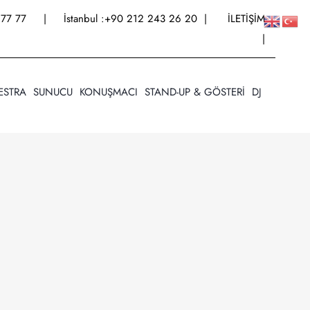
77 77
| İstanbul :
+90 212 243 26 20
|
İLETİŞİM
|
ESTRA
SUNUCU
KONUŞMACI
STAND-UP & GÖSTERİ
DJ