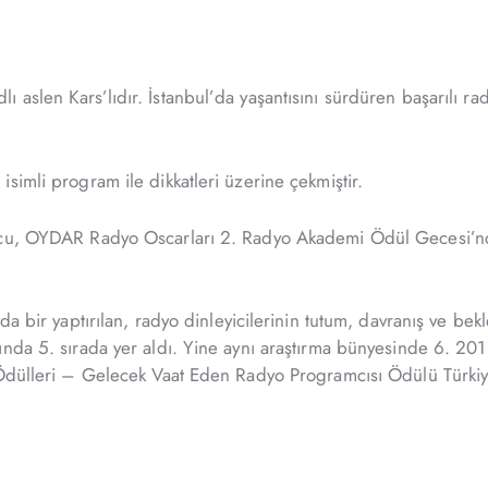
aslen Kars’lıdır. İstanbul’da yaşantısını sürdüren başarılı ra
simli program ile dikkatleri üzerine çekmiştir.
ocu, OYDAR Radyo Oscarları 2. Radyo Akademi Ödül Gecesi’nde 
a bir yaptırılan, radyo dinleyicilerinin tutum, davranış ve bekl
sında 5. sırada yer aldı. Yine aynı araştırma bünyesinde 6. 
o Ödülleri – Gelecek Vaat Eden Radyo Programcısı Ödülü Türki