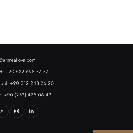
o@emreakova.com
et: +90 532 698 77 77
anbul: +90 212 243 26 20
ir: +90 (232) 425 06 49