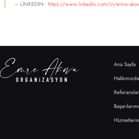
– LİNKEDİN:
https://www.linkedin.com/in/emre-ako
Ana Sayfa
Hakkımızda
Referanslar
Başarılarım
Hizmetleri