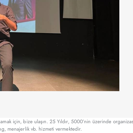
mak için, bize ulaşın. 25 Yıldır, 5000’nin üzerinde organizas
ng, menajerlik vb. hizmeti vermektedir.