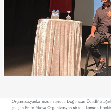
Organizasyonlarınızda sunucu Doğancan Özadlı’yı ağırla
çalışan Emre Akova Organizasyon şirketi, konser, booki