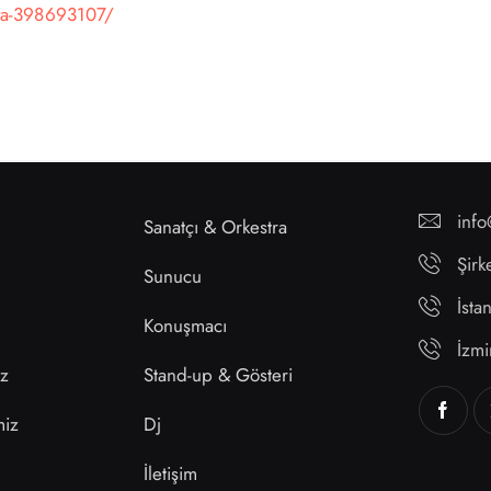
va-398693107/
inf
Sanatçı & Orkestra
Şirk
Sunucu
İst
Konuşmacı
İzm
ız
Stand-up & Gösteri
miz
Dj
İletişim