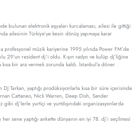
e bulunan elektronik eşyaları kurcalaması; ailesi ile gittiği
nda ailesinin Türkiye’ye kesin dönüş yapmaya karar
nra profesyonel müzik kariyerine 1995 yılında Power FM’de
u 29’un resident dj’i oldu. Kışın radyo ve kulüp dj’liğine
 kısa bir ara vermek zorunda kaldı. İstanbul’a döner
 DJ Tarkan, yaptığı prodüksiyonlarla kısa bir süre içerisinde
 Hernan Cattaneo, Nick Warren, Deep Dish, Sander
bi dj’lerle yurtiçi ve yurtdışındaki organizasyonlarda
her sene yaptığı ankette dünyanın en iyi 78. dj’i seçilmesi