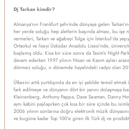
Dj Tarkan kimdir?
Almanya’nın Frankfurt şehrinde dünyaya gelen Tarkan’ın ço
her yerde soluğu hep aletlerin başında alması, bu işe 
vermeleri, Tarkan ve ağabeyi Tolga için İstanbul’da yepy
Ortaokul ve liseyi Üsküdar Anadolu Lisesi’nde, ünivers
başlamış oldu. Kisa bir süre sonra da Taxim’s Night Par
devam ederken 1997 yılının Nisan ve Kasım ayları arasın
dönmez soluğu, o dönemde hayalindeki radyo olan 201
Ülkesini artık yurtdışında da en iyi şekilde temsil etme
fark edilmeye ve dünyanın dört bir yanını dolaşmaya ba
Kleinenberg, Anthony Pappa, Dave Seaman, Danny Howell
aynı kabini paylaşırken çok kısa bir süre içinde bu isim
2006 yılının sonlarına doğru elektronik müzik dünyasını
ve bugüne kadar Top 100’e giren ilk Türk dj ve prodüktö