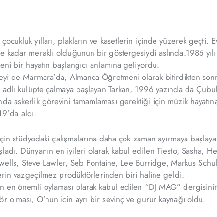
cukluk yılları, plakların ve kasetlerin içinde yüzerek geçti. Evd
ne kadar meraklı olduğunun bir göstergesiydi aslında.1985 yılı
eni bir hayatın başlangıcı anlamına geliyordu.
iteyi de Marmara’da, Almanca Öğretmeni olarak bitirdikten so
k adlı kulüpte çalmaya başlayan Tarkan, 1996 yazında da Çubukl
da askerlik görevini tamamlaması gerektiği için müzik hayatına
9’da aldı.
k için stüdyodaki çalışmalarına daha çok zaman ayırmaya başlayan
şladı. Dünyanın en iyileri olarak kabul edilen Tiesto, Sasha,
s, Steve Lawler, Seb Fontaine, Lee Burridge, Markus Schulz gi
lerin vazgeçilmez prodüktörlerinden biri haline geldi.
n en önemli oylaması olarak kabul edilen “DJ MAG” dergisinin 
r olması, O’nun icin ayrı bir sevinç ve gurur kaynağı oldu.