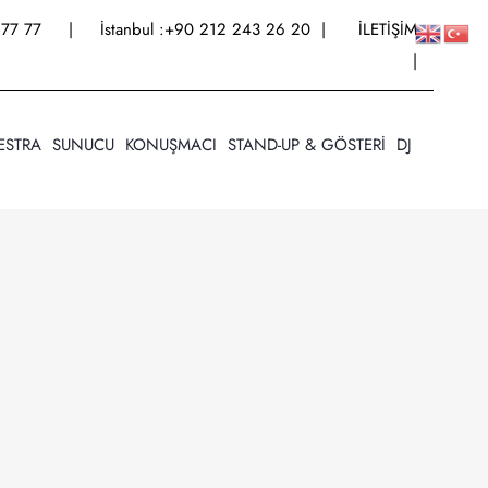
77 77
| İstanbul :
+90 212 243 26 20
|
İLETİŞİM
|
ESTRA
SUNUCU
KONUŞMACI
STAND-UP & GÖSTERİ
DJ