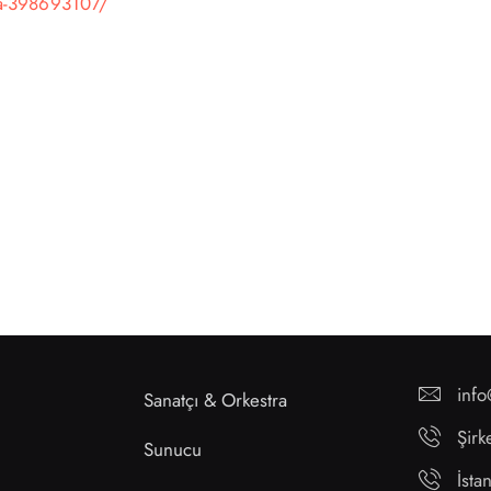
va-398693107/
inf
Sanatçı & Orkestra
Şirk
Sunucu
İst