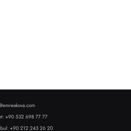
o@emreakova.com
et: +90 532 698 77 77
anbul: +90 212 243 26 20