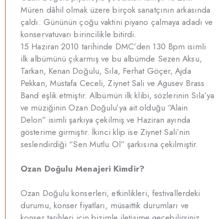
Müren dâhil olmak üzere birçok sanatçının arkasında
çaldı. Gününün çoğu vaktini piyano çalmaya adadı ve
konservatuvarı birincilikle bitirdi.
15 Haziran 2010 tarihinde DMC’den 130 Bpm isimli
ilk albümünü çıkarmış ve bu albümde Sezen Aksu,
Tarkan, Kenan Doğulu, Sıla, Ferhat Göçer, Ajda
Pekkan, Mustafa Ceceli, Ziynet Sali ve Agusev Brass
Band eşlik etmiştir. Albümün ilk klibi, sözlerinin Sıla’ya
ve müziğinin Ozan Doğulu’ya ait olduğu “Alain
Delon” isimli şarkıya çekilmiş ve Haziran ayında
gösterime girmiştir. İkinci klip ise Ziynet Sali’nin
seslendirdiği “Sen Mutlu Ol” şarkısına çekilmiştir.
Ozan Doğulu Menajeri Kimdir?
Ozan Doğulu konserleri, etkinlikleri, festivallerdeki
durumu, konser fiyatları, müsaittik durumları ve
konser tarihleri için bizimle iletişime geçebilirsiniz.