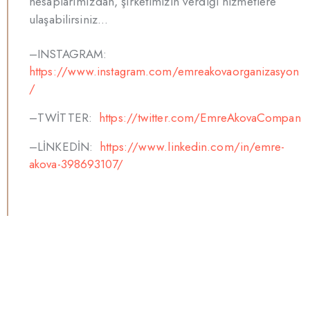
hesaplarımızdan, şirketimizin verdiği hizmetlere
ulaşabilirsiniz…
–INSTAGRAM:
https://www.instagram.com/emreakovaorganizasyon
/
–TWİTTER:
https://twitter.com/EmreAkovaCompan
–LİNKEDİN:
https://www.linkedin.com/in/emre-
akova-398693107/