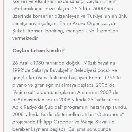
Konser ve etkinliklerinizde sanatçı Ceylan Ertem’i
ağırlamak için, bize ulaşın. 25 Yıldır, 5000’nin
üzerinde konserler düzenleyen ve Türkiye’nin en ünlü
sanatçılarıyla çalışan, Emre Akova Organizasyon
Şirketi, konser, booking, menajerlik vb. hizmetleri
vermektedir.
Ceylan Ertem kimdir?
26 Aralık 1980 tarihinde doğdu. Müzik hayatına
1992’de Sakarya Büyükşehir Belediyesi çocuk ve
gençlik korosuna katılarak başlayan Ertem, 1995’te
piyano ve gitar eğitimi almaya başladı. 2006’da
“Animasal” albümünü çıkaran Anima’nın 2007’de
dağılmasından sonra 2008 yılında 26 hafta süren
Açık Radyo’da ŞubidaP programını hazırlayıp sundu.
2008 yılında Berlin’de temelleri atılan “Octophone”
projesinde Philipp Gropper ve Wanja Slavin ile
beraber kayıtlara başladı. Çalışma sonucunda