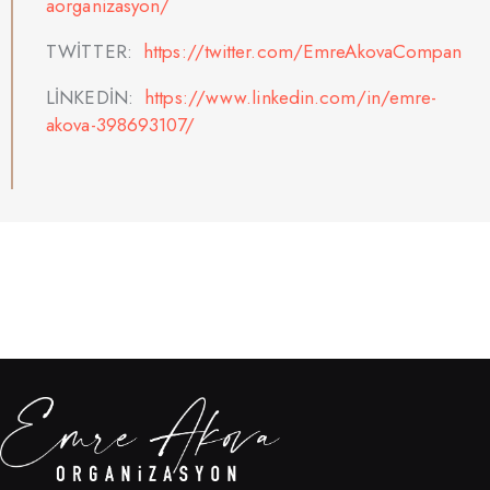
aorganizasyon/
TWİTTER:
https://twitter.com/EmreAkovaCompan
LİNKEDİN:
https://www.linkedin.com/in/emre-
akova-398693107/