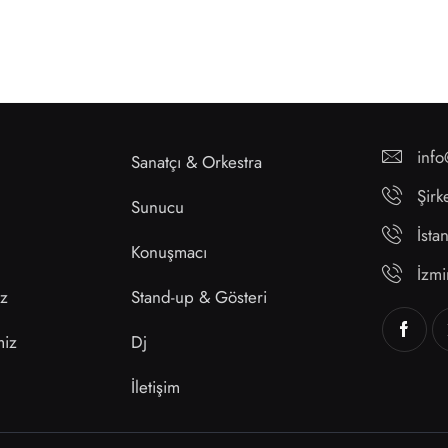
inf
Sanatçı & Orkestra
Şirk
Sunucu
İst
Konuşmacı
İzm
ız
Stand-up & Gösteri
miz
Dj
İletişim