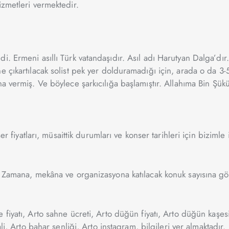
izmetleri vermektedir.
. Ermeni asıllı Türk vatandaşıdır. Asıl adı Harutyan Dalga’dır.
e çıkartılacak solist pek yer dolduramadığı için, arada o da 3
a vermiş. Ve böylece şarkıcılığa başlamıştır.
Allahıma Bin Şükü
er fiyatları, müsaittik durumları ve konser tarihleri için bizimle 
 Zamana, mekâna ve organizasyona katılacak konuk sayısına göre
 fiyatı,
Arto
sahne ücreti,
Arto
düğün fiyatı,
Arto
düğün kaşes
li,
Arto
bahar şenliği,
Arto
instagram, bilgileri yer almaktadır.