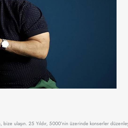
in, bize ulaşın. 25 Yıldır, 5000’nin üzerinde konserler düzenle