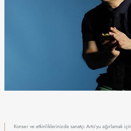
Konser ve etkinliklerinizde sanatçı Arto’yu ağırlamak iç