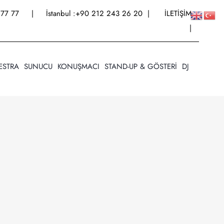
77 77
| İstanbul :
+90 212 243 26 20
|
İLETİŞİM
|
ESTRA
SUNUCU
KONUŞMACI
STAND-UP & GÖSTERİ
DJ