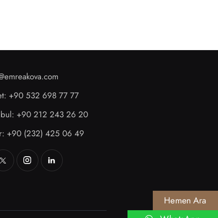
o@emreakova.com
et: +90 532 698 77 77
anbul: +90 212 243 26 20
ir: +90 (232) 425 06 49
Hemen Ara