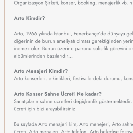
Organizasyon Şirketi, konser, booking, menajerlik vb. h
Arto Kimdir?
Arto, 1966 yılında İstanbul, Fenerbahçe’de dünyaya geldi
diğerinin de burun ameliyatı olması gerektiğinden yerin
inemez olur. Bunun üzerine patronu solistlik görevini on
albümlerinden bazılarıdır..
.
Arto Menajeri Kimdir?
Arto konserleri, etkinlikleri, festivallerdeki durumu, kons
Arto Konser Sahne Ücreti Ne kadar?
Sanatçıların sahne ücretleri değişkenlik göstermektedir.
ücreti için bizi arayabilirsiniz
Bu sayfada
Arto
menajeri kim,
Arto
menejeri,
Arto
sahne
ücreti,
Arto
menajeri,
Arto
telefon,
Arto
belediye festiva