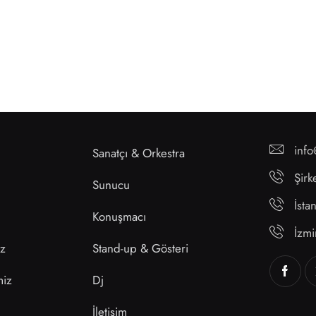
inf
Sanatçı & Orkestra
Şirk
Sunucu
İst
Konuşmacı
İzm
ız
Stand-up & Gösteri
miz
Dj
İletişim