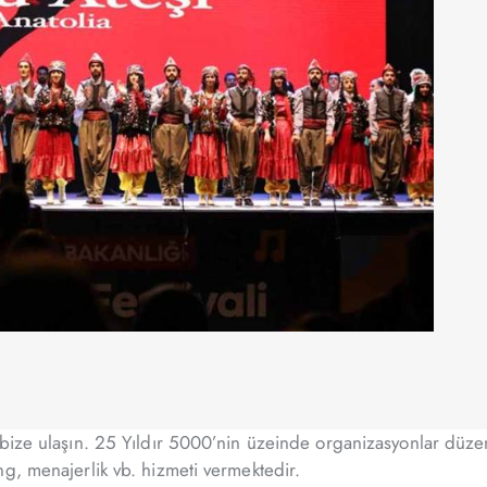
bize ulaşın. 25 Yıldır 5000’nin üzeinde organizasyonlar düzenl
ng, menajerlik vb. hizmeti vermektedir.