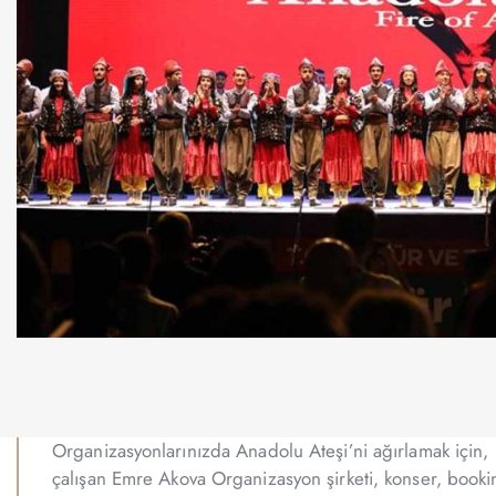
Organizasyonlarınızda Anadolu Ateşi’ni ağırlamak için, 
çalışan Emre Akova Organizasyon şirketi, konser, booki