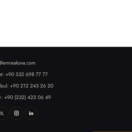
o@emreakova.com
et: +90 532 698 77 77
anbul: +90 212 243 26 20
ir: +90 (232) 425 06 49