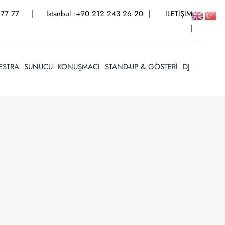
77 77
| İstanbul :
+90 212 243 26 20
|
İLETİŞİM
|
ESTRA
SUNUCU
KONUŞMACI
STAND-UP & GÖSTERİ
DJ