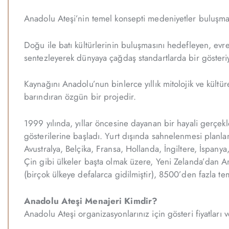
Anadolu Ateşi’nin temel konsepti medeniyetler buluşmas
Doğu ile batı kültürlerinin buluşmasını hedefleyen, evre
sentezleyerek dünyaya çağdaş standartlarda bir gösteriyi
Kaynağını Anadolu’nun binlerce yıllık mitolojik ve kül
barındıran özgün bir projedir.
1999 yılında, yıllar öncesine dayanan bir hayali gerçek
gösterilerine başladı. Yurt dışında sahnelenmesi planl
Avustralya, Belçika, Fransa, Hollanda, İngiltere, İspanya,
Çin gibi ülkeler başta olmak üzere, Yeni Zelanda’dan A
(birçok ülkeye defalarca gidilmiştir), 8500’den fazla tem
Anadolu Ateşi Menajeri Kimdir?
Anadolu Ateşi organizasyonlarınız için gösteri fiyatları v