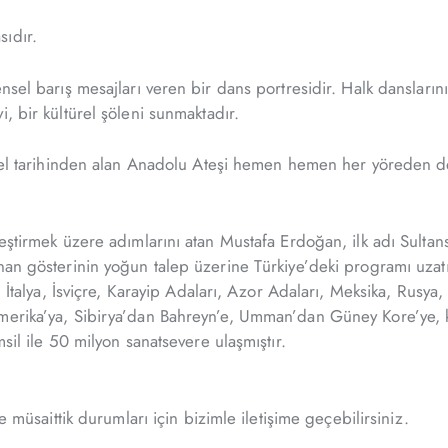
ıdır.
nsel barış mesajları veren bir dans portresidir. Halk dansların
, bir kültürel şöleni sunmaktadır.
türel tarihinden alan Anadolu Ateşi hemen hemen her yöreden d
leştirmek üzere adımlarını atan Mustafa Erdoğan, ilk adı Sulta
anan gösterinin yoğun talep üzerine Türkiye’deki programı uzat
 İtalya, İsviçre, Karayip Adaları, Azor Adaları, Meksika, Rusya, 
merika’ya, Sibirya’dan Bahreyn’e, Umman’dan Güney Kore’ye, kı
sil ile 50 milyon sanatsevere ulaşmıştır.
e müsaittik durumları için bizimle iletişime geçebilirsiniz.