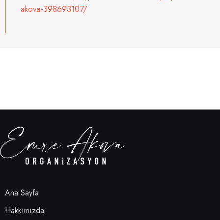
akova-398693107/
Ana Sayfa
Hakkımızda